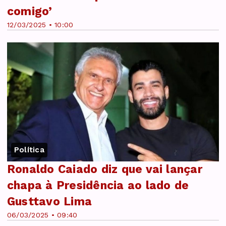
comigo’
12/03/2025 • 10:00
Política
Ronaldo Caiado diz que vai lançar
chapa à Presidência ao lado de
Gusttavo Lima
06/03/2025 • 09:40