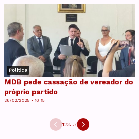
Política
MDB pede cassação de vereador do
próprio partido
26/02/2025 • 10:15
1
2
3
...
7