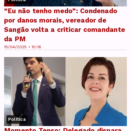
“Eu não tenho medo”: Condenado
por danos morais, vereador de
Sangão volta a criticar comandante
da PM
15/04/2025 • 10:16
Política
Momento Tenso: Delegado dispara