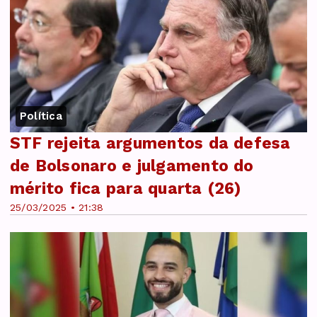
Política
STF rejeita argumentos da defesa
de Bolsonaro e julgamento do
mérito fica para quarta (26)
25/03/2025 • 21:38