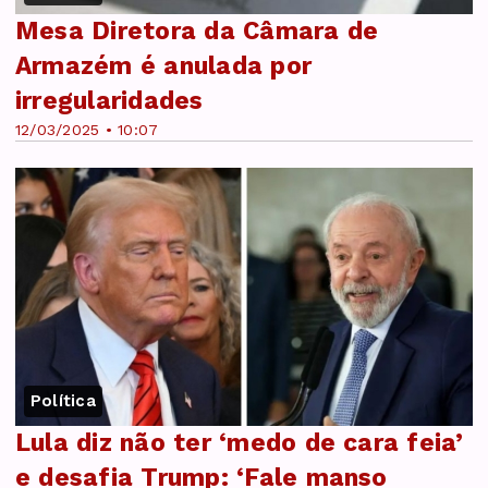
Mesa Diretora da Câmara de
Armazém é anulada por
irregularidades
12/03/2025 • 10:07
Política
Lula diz não ter ‘medo de cara feia’
e desafia Trump: ‘Fale manso