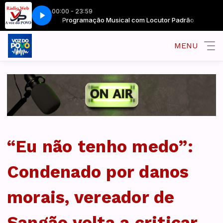
00:00 - 23:59
or Padrão
PV876
Programação Musical com Locutor Padrão
MENU
“Eu não tenho medo”:
Condenado por danos
morais, vereador de
Sangão volta a criticar