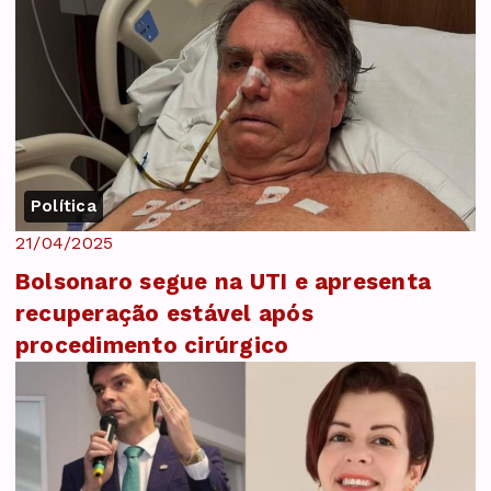
Política
21/04/2025
Bolsonaro segue na UTI e apresenta
recuperação estável após
procedimento cirúrgico