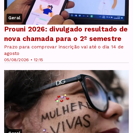
Geral
Prouni 2026: divulgado resultado de
nova chamada para o 2º semestre
Prazo para comprovar inscrição vai até o dia 14 de
agosto
05/08/2026 • 12:15