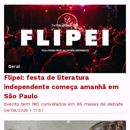
Geral
Flipei: festa de literatura
independente começa amanhã em
São Paulo
Evento tem 180 convidados em 65 mesas de debate
04/08/2026 • 17:57