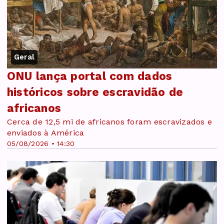
Geral
ONU lança portal com dados
históricos sobre escravidão de
africanos
Cerca de 12,5 mi de africanos foram escravizados e
enviados à América
05/08/2026 • 14:30