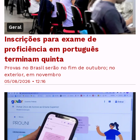
Geral
Inscrições para exame de
proficiência em português
terminam quinta
Provas no Brasil serão no fim de outubro; no
exterior, em novembro
05/08/2026 • 12:16