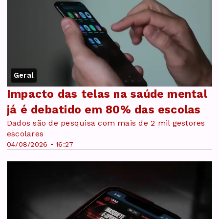
Geral
Impacto das telas na saúde mental
já é debatido em 80% das escolas
Dados são de pesquisa com mais de 2 mil gestores
escolares
04/08/2026 • 16:27