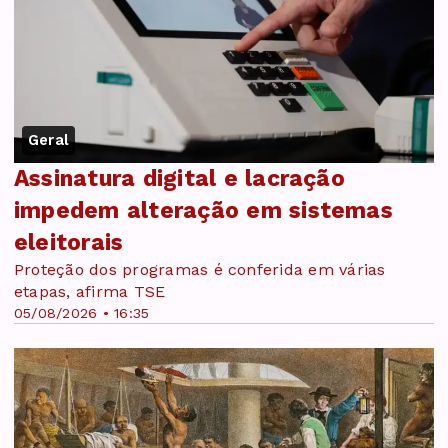
Geral
Assinatura digital e lacração
impedem alteração em sistemas
eleitorais
Proteção dos programas é conferida em várias
etapas, afirma TSE
05/08/2026 • 16:35