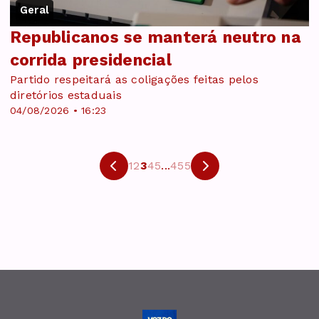
Geral
Republicanos se manterá neutro na
corrida presidencial
Partido respeitará as coligações feitas pelos
diretórios estaduais
04/08/2026 • 16:23
1
2
3
4
5
...
455