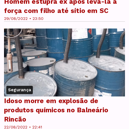
Homem estupra ex após levá-la a
força com filho até sítio em SC
29/08/2022 • 23:50
Segurança
Idoso morre em explosão de
produtos químicos no Balneário
Rincão
22/08/2022 • 22:41